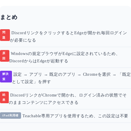
まとめ
問
DiscordリンクをクリックするとEdgeが開かれ毎回ログイン
題
が必要になる
原
Windowsの規定ブラウザがEdgeに設定されているため、
因
DiscordからはEdgeが起動する
解決
設定 → アプリ → 既定のアプリ → Chromeを選択 → 「既
策
として設定」を押す
結
DiscordリンクがChromeで開かれ、ログイン済みの状態でそ
果
のままコンテンツにアクセスできる
iPad利用者
Teachable専用アプリを使用するため、この設定は不要