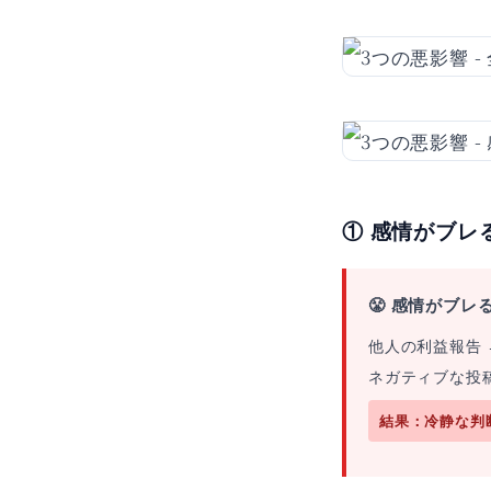
① 感情がブレ
😤 感情がブレ
他人の利益報告 
ネガティブな投稿
結果：冷静な判