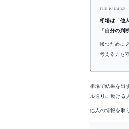
THE PREMISE
相場は「他
「自分の判
勝つために
考える力を
相場で結果を出
ル通りに動ける
他人の情報を取