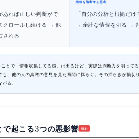
情報を遮断する思考
があれば正しい判断がで
「自分の分析と根拠だけ
スクロールし続ける → 他
→ 余計な情報を切る →
右される
ることで「情報収集してる感」は出るけど、実際は判断力を削って
ても、他の人の真逆の意見を見た瞬間に揺らぐ。その揺らぎが損切
ながる。
とで起こる3つの悪影響
核心