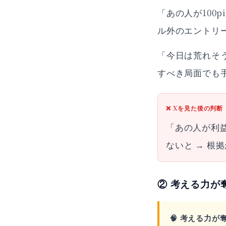
「あの人が100
ル外のエントリ
「今日は荒れそ
すべき局面でも
❌ Xを見た後の判断
「あの人が利益
ないと → 根
② 考える力が
🧠 考える力が