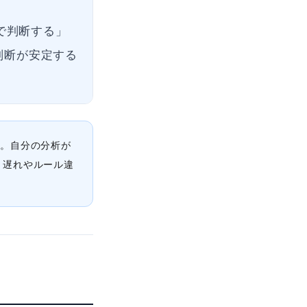
で判断する」
 判断が安定する
る。自分の分析が
り遅れやルール違