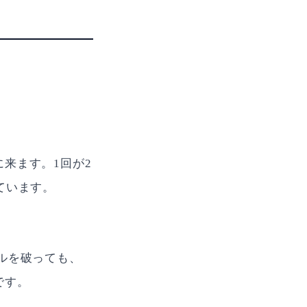
来ます。1回が2
ています。
ルを破っても、
です。