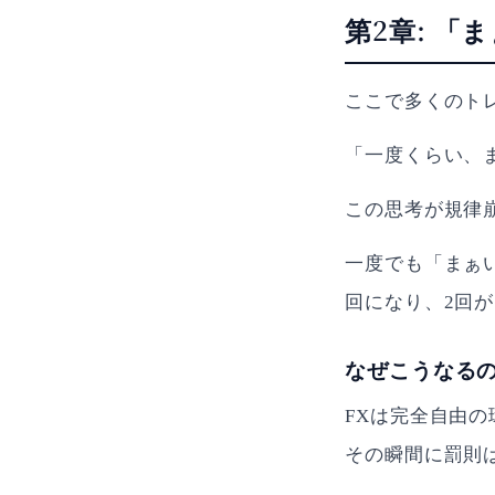
第2章: 
ここで多くのト
「一度くらい、
この思考が規律
一度でも「まぁ
回になり、2回
なぜこうなる
FXは完全自由
その瞬間に罰則