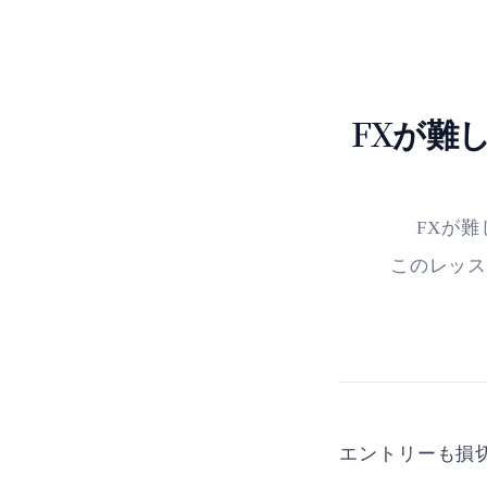
FXが難
FXが
このレッ
エントリーも損