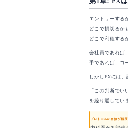
第1章: 
エントリーする
どこで損切るか
どこで利確する
会社員であれば
手であれば、コ
しかしFXには
「この判断でい
を繰り返してい
プロトコルの有無が精度
内科医が初診患