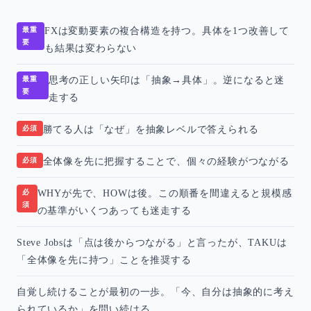
最重
FXは変動要素の複合構造を持つ。具体を1つ改善して
要
も結果は変わらない
最重
思考の正しい矢印は「抽象→具体」。逆になると迷
要
走する
必須
勝てる人は「なぜ」を抽象レベルで答えられる
必須
全体像を先に把握することで、個々の経験がつながる
必
WHYが先で、HOWは後。この順番を間違えると規模感
須
の基準がいくつあっても迷走する
Steve Jobsは「点は後からつながる」と言ったが、TAKUは
「全体像を先に持つ」ことを推奨する
自覚し続けることが最初の一歩。「今、自分は抽象的に考え
られているか」を問い続ける