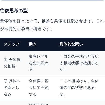
往復思考の型
全体像を持った上で、抽象と具体を往復させます。これ
が本質的な学習の構造です。
ステップ
動き
具体的な問い
抽象レベル
「自分の手法はどうい
① 全体像
を先に固め
う相場状態で機能する
の把握
る
か」
② 具体へ
全体像に基
「この相場は今、全体
の落とし
づいて実践
像のどの状態にある
込み
する
か」