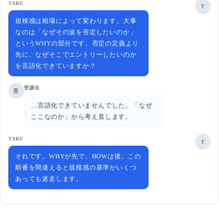
TAKU
T
規模感は相場によって変わります。大事
なのは「なぜその波を否定したいのか」
というWHYの部分です。否定の定義より
先に、なぜそこでエントリーしたいのか
を言語化できていますか？
受講生
受
…言語化できていませんでした。「なぜ
ここなのか」から考え直します。
TAKU
T
それです。WHYが先で、HOWは後。この
順番を間違えると規模感の基準がいくつ
あっても迷走します。