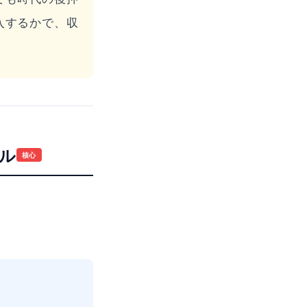
入するかで、収
キル
核心