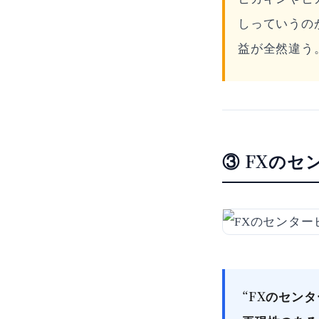
しっていうの
益が全然違う
③ FXのセ
“FXのセン