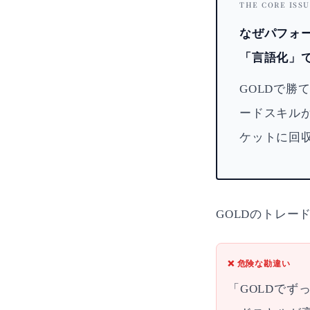
THE CORE ISS
なぜパフォ
「言語化」
GOLDで
ードスキル
ケットに回
GOLDのトレ
❌ 危険な勘違い
「GOLDでず