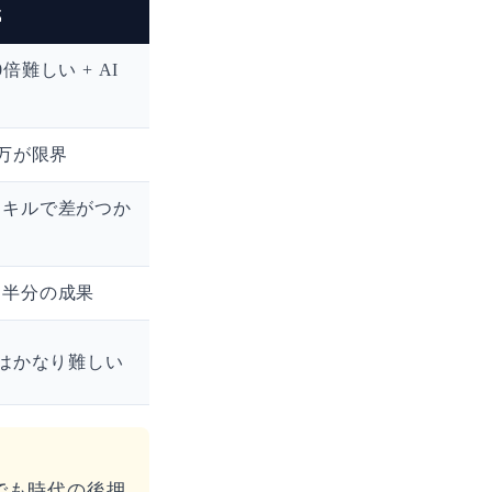
代
難しい + AI
0万が限界
スキルで差がつか
も半分の成果
者はかなり難しい
でも時代の後押