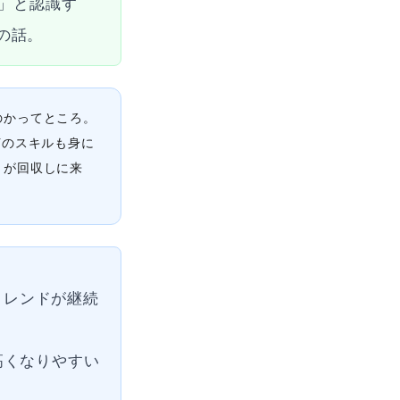
ス」と認識す
の話。
のかってところ。
何のスキルも身に
トが回収しに来
トレンドが継続
高くなりやすい