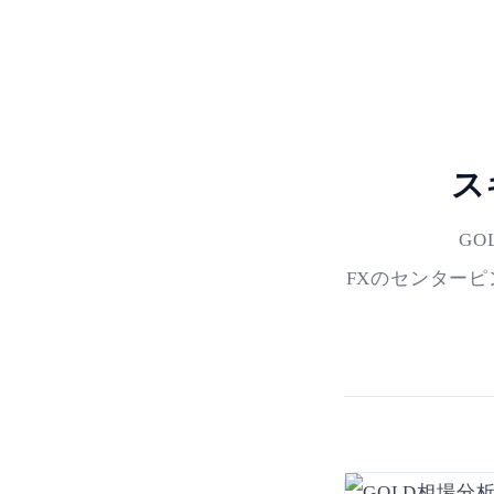
ス
G
FXのセンター