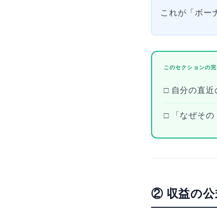
これが「ボー
このセクションの完
□ 自分の直
□ 「なぜそ
② 収益の公