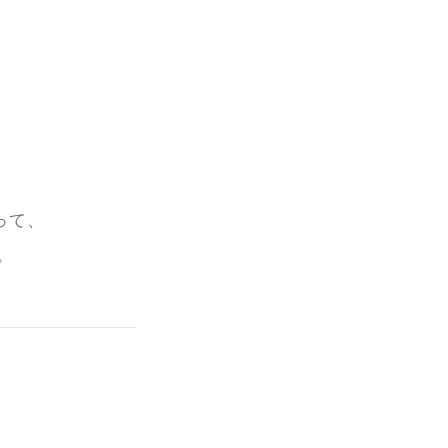
って、
。