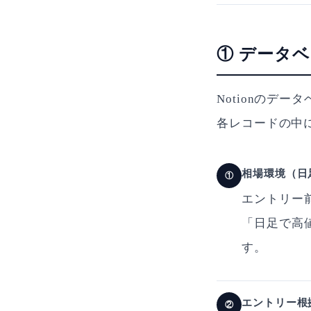
① データ
Notionのデ
各レコードの中
相場環境（日
①
エントリー
「日足で高
す。
エントリー根
②