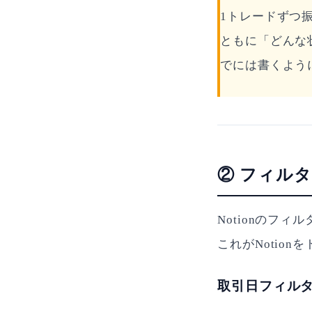
1トレードずつ
ともに「どんな
でには書くよう
② フィル
Notionのフ
これがNotio
取引日フィル