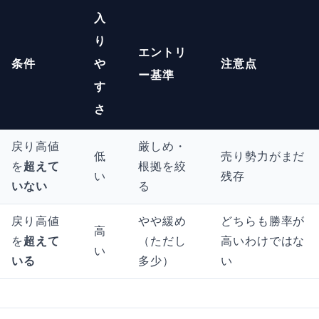
入
り
エントリ
条件
や
注意点
ー基準
す
さ
戻り高値
厳しめ・
低
売り勢力がまだ
を
超えて
根拠を絞
い
残存
いない
る
戻り高値
やや緩め
どちらも勝率が
高
を
超えて
（ただし
高いわけではな
い
いる
多少）
い