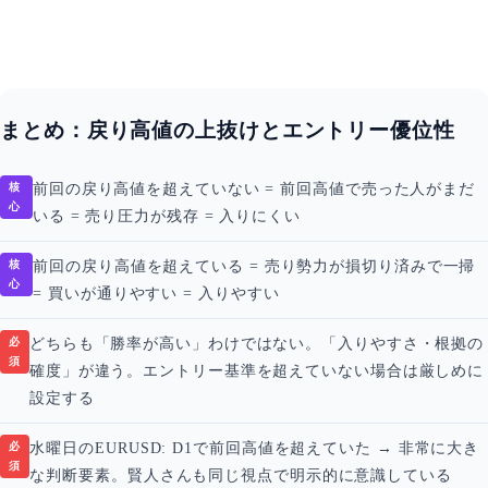
まとめ：戻り高値の上抜けとエントリー優位性
核
前回の戻り高値を超えていない = 前回高値で売った人がまだ
心
いる = 売り圧力が残存 = 入りにくい
核
前回の戻り高値を超えている = 売り勢力が損切り済みで一掃
心
= 買いが通りやすい = 入りやすい
必
どちらも「勝率が高い」わけではない。「入りやすさ・根拠の
須
確度」が違う。エントリー基準を超えていない場合は厳しめに
設定する
必
水曜日のEURUSD: D1で前回高値を超えていた → 非常に大き
須
な判断要素。賢人さんも同じ視点で明示的に意識している