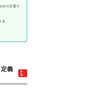
自分の言葉で
きる
を定義
必
須
。