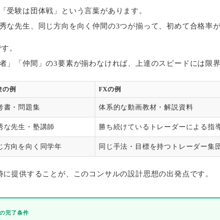
「受験は団体戦」という言葉があります。
秀な先生、同じ方向を向く仲間の3つが揃って、初めて合格率
です。
者」「仲間」の3要素が揃わなければ、上達のスピードには限
験の例
FXの例
考書・問題集
体系的な動画教材・解説資料
秀な先生・塾講師
勝ち続けているトレーダーによる指
じ方向を向く同学年
同じ手法・目標を持つトレーダー集
時に提供することが、このコンサルの設計思想の出発点です。
の完了条件