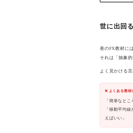
世に出回
巷のFX教材に
それは「抽象的
よく見かける言
❌ よくある教材
「簡単なとこ
「移動平均線
えばいい」