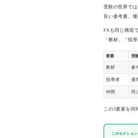
受験の世界では
良い参考書、優
FXも同じ構造
「教材」「指導
要素
受
教材
参
指導者
優
仲間
同
この3要素を同
このセクション