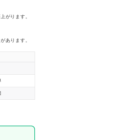
が上がります。
界があります。
導
団