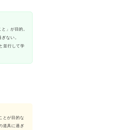
こと」が目的。
過ぎない。
と並行して学
。
ことが目的な
の道具に過ぎ