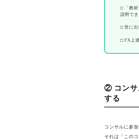
□ 「教
説明でき
□ 世に
□ FX
② コン
する
コンサルに参加
それは「このコ