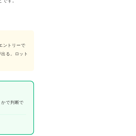
とです。
エントリーで
が出る。ロット
うかで判断で