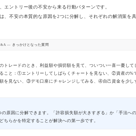
、エントリー後の不安から来る行動パターンです。
は、不安の本質的な原因を2つに分解し、それぞれの解消策を
 Q&A — きっかけとなった質問
のトレードのとき、利益額や損切額を見て、ついつい一喜一憂して
ること：①エントリーしてしばらくチャートを見ない、②資産の%
額を見ない、③デモ口座にチャレンジしてみる、④自己資金を少し
つの原因に分解できます。「許容損失額が大きすぎる」か「手法へ
どちらかを特定することが解決への第一歩です。