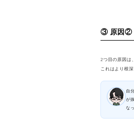
③ 原因
2つ目の原因は
これはより根深
自
が
な