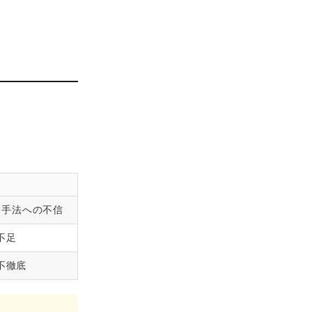
r 手法への不信
不足
不徹底