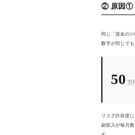
② 原因
同じ「資金の1
数字が同じでも
50
万
リスク許容度に
副収入が毎月数
す。