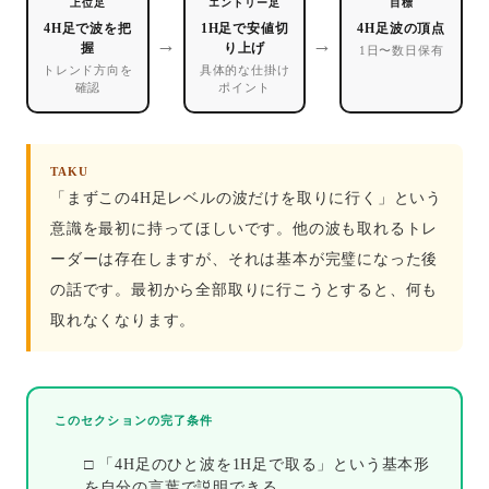
上位足
エントリー足
目標
4H足で波を把
1H足で安値切
4H足波の頂点
→
→
握
り上げ
1日〜数日保有
トレンド方向を
具体的な仕掛け
確認
ポイント
TAKU
「まずこの4H足レベルの波だけを取りに行く」という
意識を最初に持ってほしいです。他の波も取れるトレ
ーダーは存在しますが、それは基本が完璧になった後
の話です。最初から全部取りに行こうとすると、何も
取れなくなります。
このセクションの完了条件
□ 「4H足のひと波を1H足で取る」という基本形
を自分の言葉で説明できる