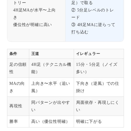
トリー
足）で取る
4H足MAが水平〜上向
② 5分足レベルのトレ
き
ード
優位性が明確に高い
③ 4H足MAに逆らって
打ち込む
条件
王道
イレギュラー
足の信頼
4H足（テクニカル機
15分・5分足（ノイズ
性
能）
多い）
MAの向
上向き〜水平（追い
下向き（逆風）での仕
き
風）
掛け
同パターンが出やす
局面依存・再現しにく
再現性
い
い
勝率
高い（優位性明確）
明確に下がる