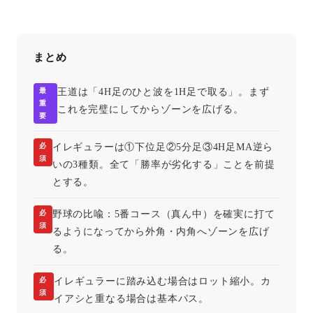
まとめ
最
王道は「4H足のひと波を1H足で取る」。まず
重
これを完璧にしてからゾーンを広げる。
要
必
イレギュラーは①下位足②5分足③4H足MA逆ら
須
いの3種類。全て「勝率が劣化する」ことを前提
とする。
必
野球の比喩：5番コース（真ん中）を確実に打て
須
るようになってから外角・内角へゾーンを広げ
る。
必
イレギュラーに踏み込む場合はロット縮小。カ
須
イアシと重なる場合は基本パス。