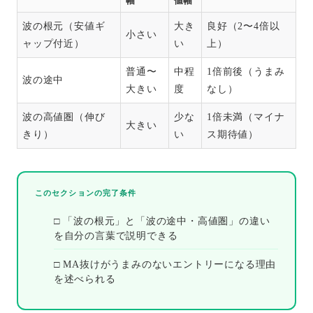
幅
値幅
波の根元（安値ギ
大き
良好（2〜4倍以
小さい
ャップ付近）
い
上）
普通〜
中程
1倍前後（うまみ
波の途中
大きい
度
なし）
波の高値圏（伸び
少な
1倍未満（マイナ
大きい
きり）
い
ス期待値）
このセクションの完了条件
□ 「波の根元」と「波の途中・高値圏」の違い
を自分の言葉で説明できる
□ MA抜けがうまみのないエントリーになる理由
を述べられる