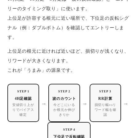
リーのタイミング取り」に使います。
上位足が許容する根元に近い場所で、下位足の反転シグ
ナル（例：ダブルボトム）を確認してエントリーしま
す。
上位足の根元に近ければ近いほど、損切りが浅くなり、
リワードが大きくなります。
これが「うまみ」の源泉です。
STEP 1
STEP 2
STEP 3
4H足確認
波のカウント
RR計算
→
→
→
安値切り上が
今どこにいる
損切り幅vsリ
りでバイアス
か根元か伸び
ワード幅を確
確定
きりか
認
STEP 4
下位足で反転確認