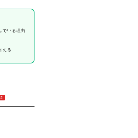
んでいる理由
言える
須