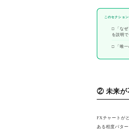
このセクション
□ 「な
を説明で
□ 「唯
② 未来
FXチャートが
ある程度パター