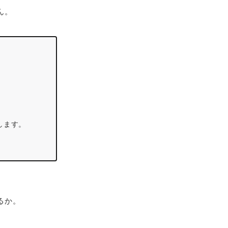
ん。
。
します。
るか。