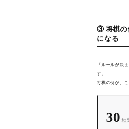
③ 将棋
になる
「ルールが決ま
す。
将棋の例が、こ
30
種