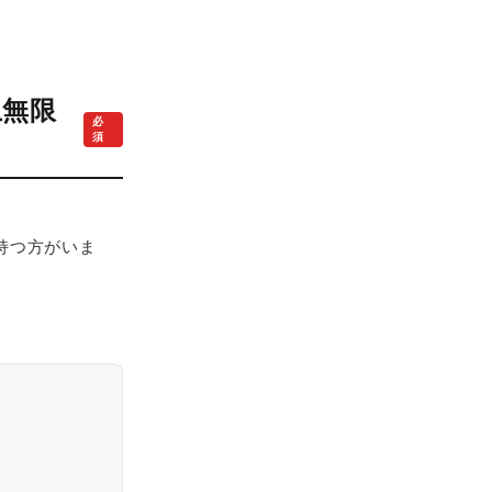
上無限
必
須
持つ方がいま