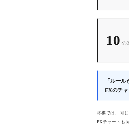
10
の
「ルール
FXのチ
将棋では、同じ
FXチャートも