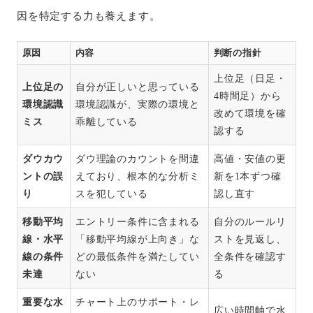
因を特定する力も養えます。
原因
内容
判断の指針
上位足（日足・
上位足の
自分が正しいと思っている
4時間足）から
環境認識
環境認識が、実際の環境と
改めて環境を確
ミス
乖離している
認する
ダウカウ
ダウ理論のカウントを間違
高値・安値の更
ントの誤
えており、根本的な分析ミ
新を1本ずつ確
り
スを犯している
認し直す
移動平均
エントリー条件に含まれる
自分のルールリ
線・水平
「移動平均線が上向き」な
ストを見返し、
線の条件
どの最低条件を満たしてい
全条件を確認す
未達
ない
る
重要な水
チャート上のサポート・レ
広い時間軸で水