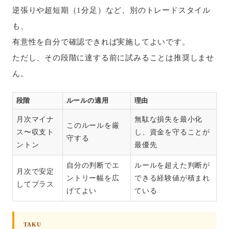
逆張りや超短期（1分足）など、別のトレードスタイル
も、
有意性を自分で確認できれば実施してよいです。
ただし、その段階に達する前に試みることは推奨しませ
ん。
段階
ルールの適用
理由
月次マイナ
無駄な損失を最小化
このルールを厳
ス〜収支ト
し、資金を守ることが
守する
ントン
最優先
自分の判断でエ
ルールを超えた判断が
月次で安定
ントリー幅を広
できる経験値が積まれ
してプラス
げてよい
ている
TAKU