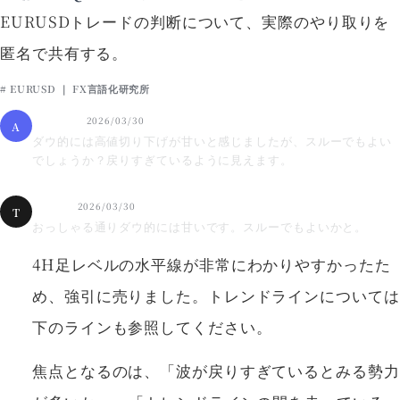
EURUSDトレードの判断について、実際のやり取りを
匿名で共有する。
# EURUSD ｜ FX言語化研究所
受講生A
2026/03/30
A
ダウ的には高値切り下げが甘いと感じましたが、スルーでもよい
でしょうか？戻りすぎているように見えます。
TAKU
2026/03/30
T
おっしゃる通りダウ的には甘いです。スルーでもよいかと。
4H足レベルの水平線が非常にわかりやすかったた
め、強引に売りました。トレンドラインについては
下のラインも参照してください。
焦点となるのは、「波が戻りすぎているとみる勢力