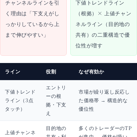
チャンネルラインを引
下値トレンドライン
く理由は「下支えがし
（根拠）× 上値チャン
っかりしているから上
ネルライン（目的地の
まで伸びやすい」
共有）の二重構造で優
位性が増す
ライン
役割
なぜ有効か
エントリ
下値トレンド
市場が繰り返し反応し
ーの根
ライン（3点
た価格帯 → 構造的な
拠・下支
タッチ）
優位性
え
目的地の
多くのトレーダーのTP
上値チャンネ
共有・利
が集中 → 価格が吸い