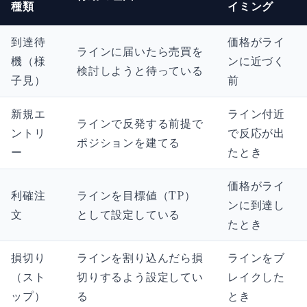
種類
イミング
到達待
価格がライ
ラインに届いたら売買を
機（様
ンに近づく
検討しようと待っている
子見）
前
新規エ
ライン付近
ラインで反発する前提で
ントリ
で反応が出
ポジションを建てる
ー
たとき
価格がライ
利確注
ラインを目標値（TP）
ンに到達し
文
として設定している
たとき
損切り
ラインを割り込んだら損
ラインをブ
（スト
切りするよう設定してい
レイクした
ップ）
る
とき